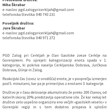
Miha Škrabar
Vaške skupnosti
Načrt ravnanja s stvarnim premoženjem
Galerija slik
Dokumenti v javni obravnavi
e-naslov: pgd.zalogpricerkljah@gmail.com
telefonska številka: 040 743 231
Častno razsodišče
MojaObčina.si
Poveljnik društva:
Jure Škrabar
Medobčinski inšpektorat
e-naslov: pgd.zalogpricerkljah@gmail.com
telefonska številka: 040 971 272
Gasilstvo, zaščita in reševanje
PGD Zalog pri Cerkljah je član Gasilske zveze Cerklje na
Gorenjskem. Po sprejeti kategorizaciji enota spada v 1.
kategorijo, ki pokriva naselja Cerkljanska Dobrava, Jurčkova
Dobrava, Glinje in Zalog.
Reakcijski čas (izvoz iz orodišča) enote, je v povprečju izmerjen
pod 5. minutami, kar pa je primerljivo z enotami 3. kategorije.
Društvo je v času delovanje akumuliralo že preko 200 članov, od
katerih skoraj 20% predstavlja operativne sile. Že kar nekaj let
društvo zelo uspešno organizira eno večjih »gasilskih veselic« v
Gorenjski regiji in s tem dodatno prispeva k splošni