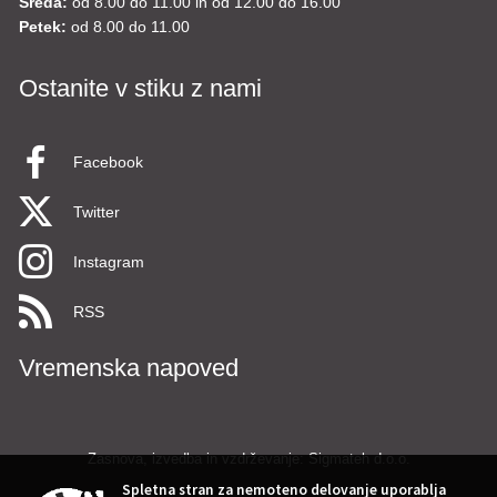
Sreda:
od 8.00 do 11.00 in od 12.00 do 16.00
Petek:
od 8.00 do 11.00
Ostanite v stiku z nami
Facebook
Twitter
Instagram
RSS
Vremenska napoved
Zasnova, izvedba in vzdrževanje: Sigmateh d.o.o.
Spletna stran za nemoteno delovanje uporablja