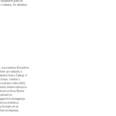
 sladkorni peni in
v soboto, 19. oktobra.
m, na naslovu Šmartno
ter je v skladu s
jskem Franc Čebulj. V
 člani. Center v
 začela v letu 2022,
oten sistem telesa in
ravnica Irma Škoro:
talnem in
omagamo k doseganju
avna sredstva,
 Evrope, ki se
kot so dojenje,