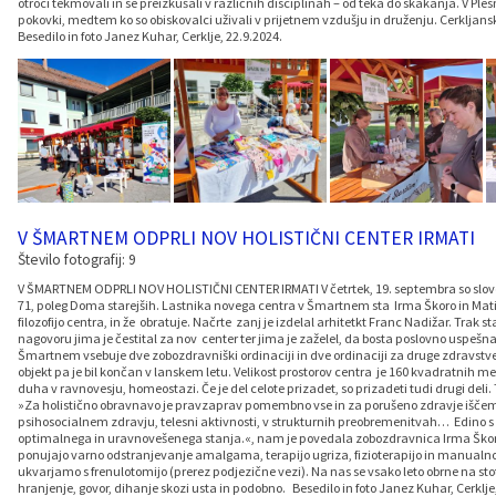
otroci tekmovali in se preizkušali v različnih disciplinah – od teka do skakanja. V Ple
pokovki, medtem ko so obiskovalci uživali v prijetnem vzdušju in druženju. Cerkljanska
Besedilo in foto Janez Kuhar, Cerklje, 22.9.2024.
V ŠMARTNEM ODPRLI NOV HOLISTIČNI CENTER IRMATI
Število fotografij: 9
V ŠMARTNEM ODPRLI NOV HOLISTIČNI CENTER IRMATI V četrtek, 19. septembra so slov
71, poleg Doma starejših. Lastnika novega centra v Šmartnem sta Irma Škoro in Matija
filozofijo centra, in že obratuje. Načrte zanj je izdelal arhitetkt Franc Nadižar. Tr
nagovoru jima je čestital za nov center ter jima je zaželel, da bosta poslovno uspešna. S
Šmartnem vsebuje dve zobozdravniški ordinaciji in dve ordinaciji za druge zdravstvene
objekt pa je bil končan v lanskem letu. Velikost prostorov centra je 160 kvadratnih met
duha v ravnovesju, homeostazi. Če je del celote prizadet, so prizadeti tudi drugi de
»Za holistično obravnavo je pravzaprav pomembno vse in za porušeno zdravje iščemo 
psihosocialnem zdravju, telesni aktivnosti, v strukturnih preobremenitvah… Edino 
optimalnega in uravnovešenega stanja.«, nam je povedala zobozdravnica Irma Škoro. 
ponujajo varno odstranjevanje amalgama, terapijo ugriza, fizioterapijo in manualno 
ukvarjamo s frenulotomijo (prerez podjezične vezi). Na nas se vsako leto obrne na stot
hranjenje, govor, dihanje skozi usta in podobno. Besedilo in foto Janez Kuhar, Cerklje