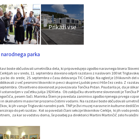
a narodnega parka
avi boste občudovali umetniška dela, ki pripovedujejo zgodbo naravnega bisera Slovenije
e v Cerkljah so v sredo, 11. septembra slovesno odprli razstavo z naslovom 100 let Triglav
 pa bo do srede, 25. septembra v času delovanja TIC Cerklje. Na ogled je 19 likovnih del v
a oblikovali z več pesmimi likovniki in pevci skupine Ljudski pevci Hiše čez cesto. Z razstav
eptembra. Otvoritveno slovesnost je povezovala Tončka Prdan. Poudarila je, da je slika
ustanovljen v začetku julija 1924 leta. Ob zaključku otvoritvene slovesnosti je Tončka Pr
regorčiča, pesem Soči. Marinka Štern je povedala zanimivo zgodbo njenega prvega vzpona
in skalnatimi masivi ter prozorno čistimi vodami. Na razstavi boste občudovali umetniš
kov, ki jih varuje Triglavski narodni park. TNP je živi muzej naravne in kulturne dediščin
anizirajo do pet razstav. Kot so povedali člani sekcije likovnikov Cerklje, ki jih vodo pred
rtnem, za kar so vodstvu doma, še posebej pa direktorici Martini Martinčič zelo hvaležni 