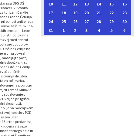
 starejša OFS OŠ
10
11
12
13
14
15
16
poslanec DZ Branko
17
18
19
20
21
22
23
za turizem Cerklje
upana Franca Čebulja
24
25
26
27
28
29
30
i pri obnovi uničenega
Civilne zaščite, skupaj
31
1
2
3
4
5
6
kih prostorih. Letos
 30-letnico lokalne
a razvoj med prvimi
soglasno podporo v
ku Občine Cerklje na
amem vrhu po vseh
, nadaljujte po tej
vidne dosežke, ki so
 občan Občine Cerklje
o več odličnih
 delovanja društva
ta za sočloveka.
delovanje na področju
prejeli Tomaž Kukovič
no sodelovanje pri
Dvorjah pri igrišču.
alni skupnosti.
Cerklje na Gorenjskem.
ostovoljno delo v PGD
 razvoju teh
t 25-letno predanost,
 vključena v Zvezo
 humanitarnega dela in
 članicami Župnijske