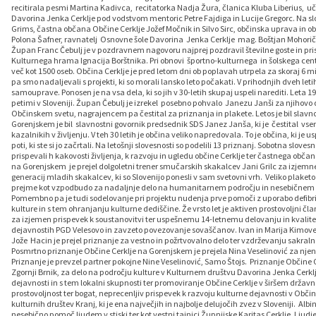
recitirala pesmi Martina Kadivca, recitatorka Nadja Žura, članica Kluba Liberius, u
Davorina Jenka Cerklje pod vodstvom mentoric Petre Fajdiga in Lucije Gregorc. Na slov
Grims, častna občana Občine Cerklje Jožef Močnik in Silvo Sirc, občinska uprava in o
Polona Šafner, ravnatelj Osnovne šole Davorina Jenka Cerklje mag. Boštjan Mohori
Župan Franc Čebulj je v pozdravnem nagovoru najprej pozdravil številne goste in priso
Kulturnega hrama Ignacija Borštnika. Pri obnovi športno-kulturnega in šolskega centra 
več kot 1500 oseb. Občina Cerklje je pred letom dni ob poplavah utrpela za skoraj 6 m
pa smo nadaljevali s projekti, ki so morali lansko leto počakati. V prihodnjih dveh le
samouprave. Ponosen je na vsa dela, ki so jih v 30-letih skupaj uspeli narediti. Leta 1
petimi v Sloveniji. Župan Čebulj je izrekel posebno pohvalo Janezu Janši za njihovo 
Občinskem svetu, nagrajencem pa čestital za priznanja in plakete. Letos je bil slav
Gorenjskem je bil slavnostni govornik predsednik SDS Janez Janša, ki je čestital vs
kazalnikih v življenju. V teh 30 letih je občina veliko napredovala. To je občina, ki je u
poti, ki ste si jo začrtali. Na letošnji slovesnosti so podelili 13 priznanj. Sobotna sloves
prispevali h kakovosti življenja, k razvoju in ugledu občine Cerklje ter častnega občan
na Gorenjskem je prejel dolgoletni trener smučarskih skakalcev Jani Grilc za izjemne 
generacij mladih skakalcev, ki so Slovenijo ponesli v sam svetovni vrh. Veliko plaketo
prejme kot vzpodbudo za nadaljnje delo na humanitarnem področju in nesebičnem del
Pomembno pa je tudi sodelovanje pri projektu nudenja prve pomoči z uporabo defibrila
kulture in s tem ohranjanju kulturne dediščine. Že vrsto let je aktiven prostovoljni
za izjemen prispevek k soustanovitvi ter uspešnemu 14-letnemu delovanju in kvalitet
dejavnostih PGD Velesovo in zavzeto povezovanje sovaščanov. Ivan in Marija Kimovec z
Jože Hacin je prejel priznanje za vestno in požrtvovalno delo ter vzdrževanju sakraln
Posmrtno priznanje Občine Cerklje na Gorenjskem je prejela Nina Veselinović za njen
Priznanje je prevzel partner pokojne Nine Veselinović, Samo Štojs. Priznanje Občine 
Zgornji Brnik, za delo na področju kulture v Kulturnem društvu Davorina Jenka Cer
dejavnosti in s tem lokalni skupnosti ter promoviranje Občine Cerklje v širšem državn
prostovoljnost ter bogat, neprecenljiv prispevek k razvoju kulturne dejavnosti v Obč
kulturnih društev Kranj, ki je ena največjih in najbolje delujočih zvez v Sloveniji. A
nesebično pomoč ljudem v stiski ter kot vestni tajnici Župnijske Karitas Cerklje. Ljudj