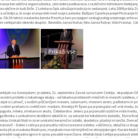
iznanje kot odlična organizatorka, zelo dobro podkovana z različnimi tehnikami klekljanj
ro občine in tudi širše. Z izdelavo čipk združuje tradicijo in sedanjost. Leta 2009 je bila
na učiteljica, ki svoje znanje deli med svoje Lastovke. Boštjan Ciperle je prejel Priznanje 
Ob 30-letnici nastanka benda Prezrti je lani po njegovi zaslugi poleg urejenega arhiva i
 cerkljanski rokerski skupini. Besedilo Janez Kuhar, foto Janez Kuhar, Vido Frantar, Cer
Cerkljah na Gorenjskem je soboto, 21. septembra Zavod za turizem Cerklje, ob podpori Ob
akovostni pridelki iz lokalnega okolja – od lokalno pridelanih mlečnih in mesnih izdelkov, 
 Galjot iz Lahovč, s svežim piščančjim mesom, salamami, mesnim sirom, paštetami in pre
 cvetim prahom in cvetličnim medom, Kmetija Pr Špan pa je ponujala več vrst medu, liof
 jogurte, mleko, smetano in skuto, Čebelarstvo Jelenc pa je ponudil različne vrste medu,
ega Brnika z unikatnimi otroškimi oblačili in za odrasle ter tekstilnimi dodatki, Elvira Kra
nikov Unikati Nati in sicer unikatni keramični izdelki, skodelice, pladnji in lončki, Doma
jmanovič – Dekle z rožo pa je ponudila ročno izvezene izdelke, voščilnice, oblačila iz drug
vila jih je maskota Modri pes, manjkale niso niti knjižnične olimpijske igre. Karate klub Ce
riredili nagradno igro in k vpisu povabili nove člane. Atletski klub Cerklje je postavil atlet