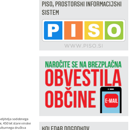
PISO, PROSTORSKI INFORMACIJSKI
SISTEM
meljitelja sodobnega
, 450 let stare vinske
KOLEDAR DOGODKOV
Kulturnega društva