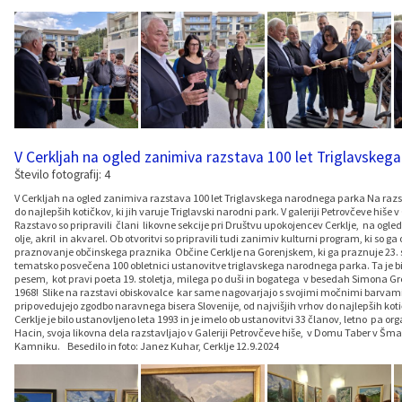
V Cerkljah na ogled zanimiva razstava 100 let Triglavskeg
Število fotografij: 4
V Cerkljah na ogled zanimiva razstava 100 let Triglavskega narodnega parka Na razst
do najlepših kotičkov, ki jih varuje Triglavski narodni park. V galeriji Petrovčeve hiš
Razstavo so pripravili člani likovne sekcije pri Društvu upokojencev Cerklje, na ogled
olje, akril in akvarel. Ob otvoritvi so pripravili tudi zanimiv kulturni program, ki so g
praznovanje občinskega praznika Občine Cerklje na Gorenjskem, ki ga praznuje 23. s
tematsko posvečena 100 obletnici ustanovitve triglavskega narodnega parka. Ta je bil 
pesem, kot pravi poeta 19. stoletja, milega po duši in bogatega v besedah Simona G
1968! Slike na razstavi obiskovalce kar same nagovarjajo s svojimi močnimi barvami 
pripovedujejo zgodbo naravnega bisera Slovenije, od najvišjih vrhov do najlepših kotič
Cerklje je bilo ustanovljeno leta 1993 in je imelo ob ustanovitvi 33 članov, letno pa org
Hacin, svoja likovna dela razstavljajo v Galeriji Petrovčeve hiše, v Domu Taber v Šma
Kamniku. Besedilo in foto: Janez Kuhar, Cerklje 12.9.2024