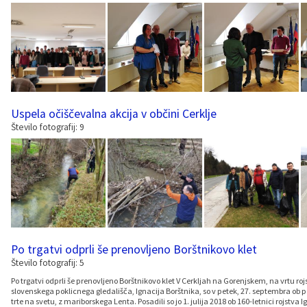
Uspela očiščevalna akcija v občini Cerklje
Število fotografij: 9
Po trgatvi odprli še prenovljeno Borštnikovo klet
Število fotografij: 5
Po trgatvi odprli še prenovljeno Borštnikovo klet V Cerkljah na Gorenjskem, na vrtu ro
slovenskega poklicnega gledališča, Ignacija Borštnika, so v petek, 27. septembra ob po
trte na svetu, z mariborskega Lenta. Posadili so jo 1. julija 2018 ob 160-letnici rojs