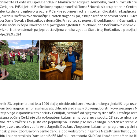
ike trte z Lenta iz Dupelj Bandlja in Markiča ter gostje iz Dornberka, med njimi tudi pr
 Cerkljah. Prišel je tudi Borštnikov praprapranečak Tomaž Novak, sicer uporabnik Centra 
ornberku stiskajo njihovo grozdje. V Cerklje so prinesli od lani stekleničko žlahtne kapljic
ak, skrbnik Borštnikove domačije. Celoten dogodek pa je bil posvečen spominu pred 105.l
a pa Dane Novak z Borštnikove domačije. Prireditev so popestrili cerkljanskimi Gavnarji, 
li lačni in žejni. Navzoči so si po trgatvi ogledali tudi obnovljeno Borštnikovo vinsko klet
rizku. Na treh stenah pa je predstavljena vinska zgodba Stare trte, Borštnikova poezija,
lje, 28.9.2024
k 23. septembra od leta 1999 dalje, ob obletnici smrti vsestranskega gledališkega ustva
n tudi najpomembnejši festival poklicnih gledališč v Sloveniji, Borštnikovo srečanje v M
t prvega v spominskem parku v Cerkljah, nedaleč od njegove rojstne hiše. Letošnja osre
občana občine Cerklje je bila ob bogatem kulturnem programu v soboto, 28. septembra v
sko leto v začetku avgusta vsa poplavljena. Ostala je le velika vlaga in betonske stene,
editev je zelo uspešno vodila Ana Jagodic Dovžan. V bogatem kulturnem programu v polni
ki pevski zbor Davorin Jenko Cerklje pod vodstvom dirigentke Neže Križnar Ristič , Z
ju jih je spremljala Damijana Božič Močnik, recitatorja KUD Pod lipo Adergas Monika Rib