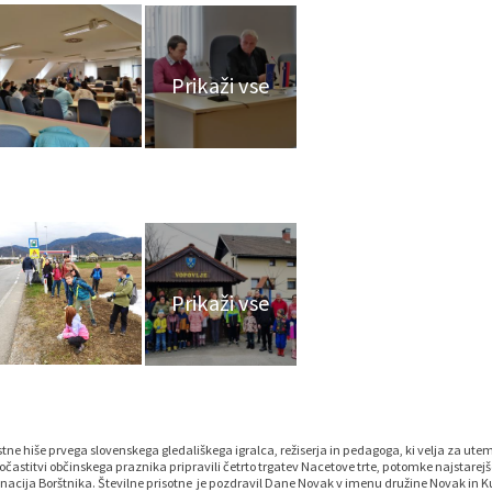
jstne hiše prvega slovenskega gledališkega igralca, režiserja in pedagoga, ki velja za ute
častitvi občinskega praznika pripravili četrto trgatev Nacetove trte, potomke najstarejše
tva Ignacija Borštnika. Številne prisotne je pozdravil Dane Novak v imenu družine Novak in 