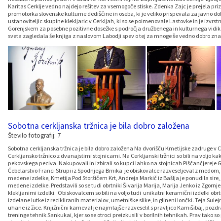
Karitas Cerklje vedno najdejo rešitev za vsemogoče stiske. Zdenka Zajc je prejela pr
promotorka slovenske kulturne dediščine in oseba, ki je veliko prispevala za javno dob
ustanoviteljic skupine klekljaric v Cerkljah, ki so se poimenovale Lastovke in je izvrst
Gorenjskem za posebne pozitivne dosežke s področja družbenega in kulturnega vidika. 
sveta zagledala še knjiga z naslovom Labodji spev o tej za mnoge še vedno dobro znani
Sobotna cerkljanska tržnica je bila dobro založena
Število fotografij: 7
Sobotna cerkljanska tržnica je bila dobro založena Na dvorišču Kmetijske zadruge v 
Cerkljansko tržnico z dvanajstimi stojnicami. Na Cerkljanski tržnici so bili na voljo k
pekovskega peciva. Nakupovali in izbirali so kupci lahko na stojnicah Piščančjereje
Čebelarstvo Franci Strupi iz Spodnjega Brnika je obiskovalce razveseljeval z medom,
medene izdelke, Kmetija Pod Storžičem Krt, Andreja Markič iz Bašlja je ponudila sire,
medene izdelke. Predstavili so se tudi obrtniki Šivarija Marija, Marija Jenko iz Zgornj
klekljanimi izdelki. Obiskovalcem so bili na voljo tudi unikatni keramični izdelki obrt
izdelane lutke iz recikliranih materialov, umetniške slike, in glineni lončki. Teja Sule
uhane iz žice. Knjižnični karneval je najmlajše razveselil s pravljico Kamišibaj, pozdra
treninge tehnik Sankukai, kjer so se otroci preizkusili v borilnih tehnikah. Prav tako so p