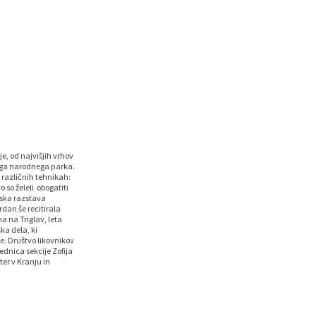
, od najvišjih vrhov
skega narodnega parka.
 različnih tehnikah:
o so želeli obogatiti
rska razstava
dan še recitirala
 na Triglav, leta
ka dela, ki
e. Društvo likovnikov
sednica sekcije Zofija
ter v Kranju in