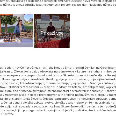
snem Studiu Špela pa so dekleta s koreografijami navdušile občinstvo. V zraku je dišalo po
 tržnica je znova združila lokalno skupnost v prijeten sobotni dan. Naslednja tržnica bo 
esno odprli nov Center srčnega nasmeha Irmati v Šmartnem pri Cerkljah na Gorenjske
 Kranjc. Z lokacijo sta zelo zadovoljna: naravno okolje, v katerem se nahaja njihov cen
ak sta slovesno prerezala gospa zobozdravnica Irma Škoro in župan občine Cerklje na Goren
lovesnega odprtja so se udeležili številni gostje, poslovni partnerji, prijatelji in družinski
 dejavnosti, kot so fizioterapija, manualna terapija, logopedija... Gradnja centra se je
rov. Holistični center pomeni: »Zdravje ni le odsotnost bolezni, ampak je stanje, ko je cel
li. Tako lahko na primer dolgotrajna čustvena napetost povzroči telesno obolenje. Zobozd
vzroke vsepovsod in sicer v prehranjevanju in prebavi, načinu življenja, okolju, v men
s takim pristopom lahko človeku, če je tudi sam pripravljen na »povrnitev zdravja«, p
Center ponuja biološko zobozdravstvo, biološko ustno higieno, pri tem uporabljajo nar
terapijo. Kot je povedala zobozdravnica Irma Škoro »Smo vodilni center na tem področju
ine družin, ki jim pomagamo ker imajo njihovi dojenčki, malčki in otroci različne težave 
, 20.9.2024