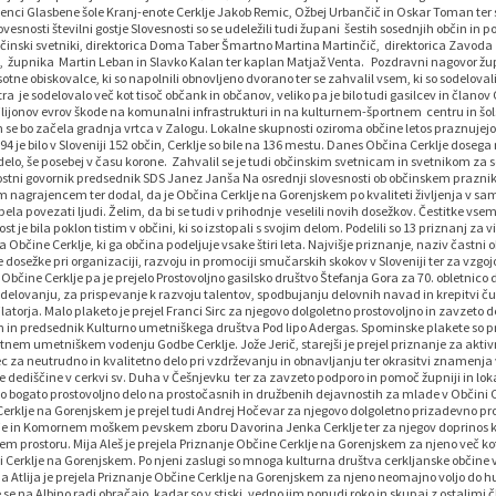
čenci Glasbene šole Kranj-enote Cerklje Jakob Remic, Ožbej Urbančič in Oskar Toman ter
esnosti številni gostje Slovesnosti so se udeležili tudi župani šestih sosednjih občin in 
bčinski svetniki, direktorica Doma Taber Šmartno Martina Martinčič, direktorica Zavoda 
č, župnika Martin Leban in Slavko Kalan ter kaplan Matjaž Venta. Pozdravni nagovor ž
tne obiskovalce, ki so napolnili obnovljeno dvorano ter se zahvalil vsem, ki so sodeloval
je sodelovalo več kot tisoč občank in občanov, veliko pa je bilo tudi gasilcev in članov 
ilijonov evrov škode na komunalni infrastrukturi in na kulturnem-športnem centru in šols
tih se bo začela gradnja vrtca v Zalogu. Lokalne skupnosti oziroma občine letos praznujejo
994 je bilo v Sloveniji 152 občin, Cerklje so bile na 136 mestu. Danes Občina Cerklje doseg
delo, še posebej v času korone. Zahvalil se je tudi občinskim svetnicam in svetnikom za 
nostni govornik predsednik SDS Janez Janša Na osrednji slovesnosti ob občinskem prazni
em nagrajencem ter dodal, da je Občina Cerklje na Gorenjskem po kvaliteti življenja v s
spela povezati ljudi. Želim, da bi se tudi v prihodnje veselili novih dosežkov. Čestitke vsem
nost je bila poklon tistim v občini, ki so izstopali s svojim delom. Podelili so 13 priznanj za 
a Občine Cerklje, ki ga občina podeljuje vsake štiri leta. Najvišje priznanje, naziv častni
dosežke pri organizaciji, razvoju in promociji smučarskih skokov v Sloveniji ter za vzgoj
 Občine Cerklje pa je prejelo Prostovoljno gasilsko društvo Štefanja Gora za 70. obletnico
ovanju, za prispevanje k razvoju talentov, spodbujanju delovnih navad in krepitvi ču
torja. Malo plaketo je prejel Franci Sirc za njegovo dolgoletno prostovoljno in zavzeto 
 član in predsednik Kulturno umetniškega društva Pod lipo Adergas. Spominske plakete so 
nem umetniškem vodenju Godbe Cerklje. Jože Jerič, starejši je prejel priznanje za aktiv
a neutrudno in kvalitetno delo pri vzdrževanju in obnavljanju ter okrasitvi znamenja v 
e dediščine v cerkvi sv. Duha v Češnjevku ter za zavzeto podporo in pomoč župniji in lok
o bogato prostovoljno delo na prostočasnih in družbenih dejavnostih za mlade v Občini 
Cerklje na Gorenjskem je prejel tudi Andrej Hočevar za njegovo dolgoletno prizadevno pr
klje in Komornem moškem pevskem zboru Davorina Jenka Cerklje ter za njegov doprinos k
em prostoru. Mija Aleš je prejela Priznanje Občine Cerklje na Gorenjskem za njeno več ko
ini Cerklje na Gorenjskem. Po njeni zaslugi so mnoga kulturna društva cerkljanske občine
lbina Atlija je prejela Priznanje Občine Cerklje na Gorenjskem za njeno neomajno voljo do
e se na Albino radi obračajo, kadar so v stiski, vedno jim ponudi roko in skupaj z ostalimi