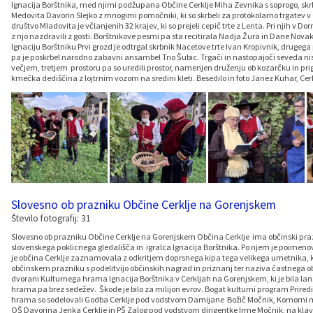
Ignacija Borštnika, med njimi podžupana Občine Cerklje Miha Zevnika s soprogo, skrbn
Medovita Davorin Slejko z mnogimi pomočniki, ki so skrbeli za protokolarno trgatev v
društvo Mladovita je včlanjenih 32 krajev, ki so prejeli cepič trte z Lenta. Pri njih v D
z njo nazdravili z gosti. Borštnikove pesmi pa sta recitirala Nadja Žura in Dane Nov
Ignaciju Borštniku Prvi grozd je odtrgal skrbnik Nacetove trte Ivan Kropivnik, drugeg
pa je poskrbel narodno zabavni ansambel Trio Šubic. Trgači in nastopajoči seveda niso bi
večjem, tretjem prostoru pa so uredili prostor, namenjen druženju ob kozarčku in prig
kmečka dediščina z lojtrnim vozom na sredini kleti. Besedilo in foto Janez Kuhar, Cerk
Slovesno ob prazniku Občine Cerklje na Gorenjskem
Število fotografij: 31
Slovesno ob prazniku Občine Cerklje na Gorenjskem Občina Cerklje ima občinski prazni
slovenskega poklicnega gledališča in igralca Ignacija Borštnika. Po njem je poimenova
je občina Cerklje zaznamovala z odkritjem doprsnega kipa tega velikega umetnika, ko
občinskem prazniku s podelitvijo občinskih nagrad in priznanj ter naziva častnega 
dvorani Kulturnega hrama Ignacija Borštnika v Cerkljah na Gorenjskem, ki je bila lan
hrama pa brez sedežev. Škode je bilo za milijon evrov. Bogat kulturni program Prir
hrama so sodelovali Godba Cerklje pod vodstvom Damijane Božič Močnik, Komorni moš
OŠ Davorina Jenka Cerklje in PŠ Zalog pod vodstvom dirigentke Irme Močnik, na klavir