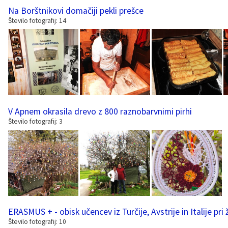
Na Borštnikovi domačiji pekli prešce
Vaške skupnosti
Načrt ravnanja s stvarnim premoženjem
Galerija slik
Dokumenti v javni obravnavi
Število fotografij: 14
Častno razsodišče
MojaObčina.si
Medobčinski inšpektorat
Gasilstvo, zaščita in reševanje
V Apnem okrasila drevo z 800 raznobarvnimi pirhi
Število fotografij: 3
ERASMUS + - obisk učencev iz Turčije, Avstrije in Italije p
Število fotografij: 10