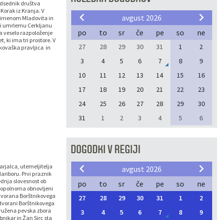
edsednik društva
Korak iz Kranja. V
avgust 2026
e z imenom Mladovita in
eti umrlemu Cerkljanu
po
to
sr
če
pe
so
ne
za veselo razpoloženje
, ki ima tri prostore. V
27
28
29
30
31
1
2
 kovaška pravljica in
3
4
5
6
7
8
9
10
11
12
13
14
15
16
17
18
19
20
21
22
23
24
25
26
27
28
29
30
31
1
2
3
4
5
6
DOGODKI V REGIJI
rjalca, utemeljitelja
avgust 2026
ariboru. Prvi praznik
dnja slovesnost ob
po
to
sr
če
pe
so
ne
 popolnoma obnovljeni
 dvorana Borštnikovega
27
28
29
30
31
1
2
 dvorani Borštnikovega
družena pevska zbora
3
4
5
6
7
8
9
nikar in Žan Sirc sta