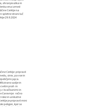
a, ohranjevalka in
 Zdenka ena izmed
Občine Cerklje na
n spletne strani luč
klje 29.9.2024
čine Cerklje pripravil
medu, sirov, pa vse in
peličjimi jajca.
ilizirano sadje in
 cvetni prah in
lj z kvačkanimi in
če čarovnije: ročno
e roke in unikatne
rklje je pripravil mini
ski poligon, kjer so