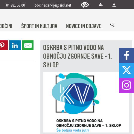
04 281 58 00
obcinacerklje@siol.net
OBČINI
ŠPORT IN KULTURA
NOVICE IN OBJAVE
OSKRBA S PITNO VODO NA
OBMOČJU ZGORNJE SAVE - 1.
SKLOP