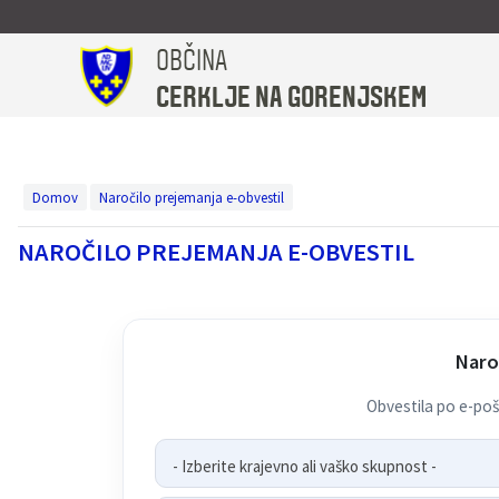
OBČINA
Za pričetek iskanja kliknite na puščico >
Turistična in promocijska taksa
Medobčinski inšpektorat
OBČINSKI PREDPISI
Zdravstvo in sociala
UPRAVA IN ORGANI
ŠPORT IN KULTURA
NOVICE IN OBJAVE
LOKALNI UTRIP
V NAŠI OBČINI
Občinski svet
TURIZEM
OBČINA
CERKLJE NA GORENJSKEM
Predstavitev
Župan
Predstavitev
Prikazovalnik hitrosti Spodnji Brnik
Občinski predpisi
Plačilo upravne takse
TURIZEM
Predstavitev
Dom Taber
Večnamenska športna dvorana Cerklje, Nogometni center Velesovo
LOKALNI UTRIP
Leto 2026
Uradne ure
Podžupan
Člani občinskega sveta
Katalog informacij javnega značaja
Krajevni urad Cerklje
Turistična taksa
Pomoč družini na domu
Kulturni hram Ignacija Borštnika
Koledar dogodkov v občini
Leto 2025
Domov
Naročilo prejemanja e-obvestil
NAROČILO PREJEMANJA E-OBVESTIL
Simboli občine
Občinska uprava
Statut, poslovnik
Prostorski akti občine
Policijska postaja Kranj
Zgodovina
Društva v občini
Občinski časopis
Leto 2024
Vizitka občine
Občinski svet
Seje občinskega sveta
Gospodarske javne službe
Vzgoja in izobraževanje
Znamenitosti
MUZEJ OBČINE CERKLJE - V Hribarjevi vili
Glas izpod Krvavca
Leto 2023
Naro
Občinski praznik in nagrajenci
Nadzorni odbor
Turistična in promocijska taksa
Zdravstvo
Znane osebnosti
Razvojni dokumenti
Leto 2022
Obvestila po e-po
Občinska volilna komisija
Uradno občinsko glasilo
Zdravstvo in sociala
Lokalne volitve
- Izberite krajevno ali vaško skupnost -
Odbori in komisije
Proračun občine
Pomembne številke
Zapore cest