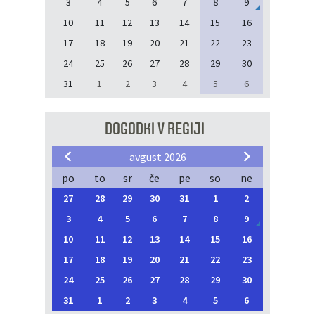
3
4
5
6
7
8
9
10
11
12
13
14
15
16
17
18
19
20
21
22
23
24
25
26
27
28
29
30
31
1
2
3
4
5
6
DOGODKI V REGIJI
avgust 2026
po
to
sr
če
pe
so
ne
27
28
29
30
31
1
2
3
4
5
6
7
8
9
10
11
12
13
14
15
16
17
18
19
20
21
22
23
24
25
26
27
28
29
30
31
1
2
3
4
5
6