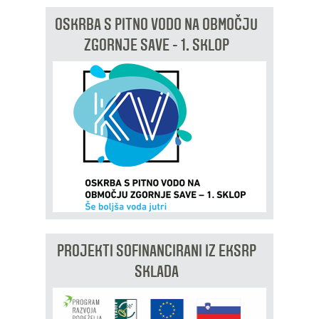
Vaške skupnosti
Načrt ravnanja s stvarnim premoženjem
Galerija slik
Dokumenti v javni obravnavi
OSKRBA S PITNO VODO NA OBMOČJU
ZGORNJE SAVE - 1. SKLOP
Častno razsodišče
MojaObčina.si
Medobčinski inšpektorat
Gasilstvo, zaščita in reševanje
PROJEKTI SOFINANCIRANI IZ EKSRP
SKLADA