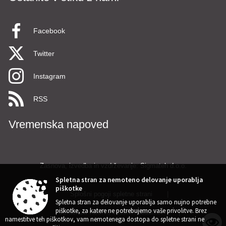
Facebook
Twitter
Instagram
RSS
Vremenska napoved
Zasnova, izvedba in vzdrževanje: Sigmateh d.o.o.
Spletna stran za nemoteno delovanje uporablja
piškotke
Splošni pogoji spletne strani
|
Spletna stran za delovanje uporablja samo nujno potrebne
piškotke, za katere ne potrebujemo vaše privolitve. Brez
Center za varstvo osebnih podatkov
|
namestitve teh piškotkov, vam nemotenega dostopa do spletne strani ne