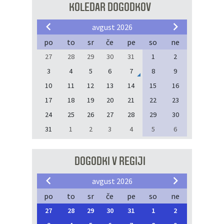
KOLEDAR DOGODKOV
avgust 2026
po
to
sr
če
pe
so
ne
27
28
29
30
31
1
2
3
4
5
6
7
8
9
10
11
12
13
14
15
16
17
18
19
20
21
22
23
24
25
26
27
28
29
30
31
1
2
3
4
5
6
DOGODKI V REGIJI
avgust 2026
po
to
sr
če
pe
so
ne
27
28
29
30
31
1
2