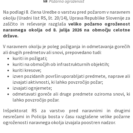
Požarna ogroženost
Vaške skupnosti
Načrt ravnanja s stvarnim premoženjem
Galerija slik
Dokumenti v javni obravnavi
Na podlagi 8. člena Uredbe o varstvu pred požarom v naravnem
okolju (Uradni list RS, št. 20/14), Uprava Republike Slovenije za
Častno razsodišče
MojaObčina.si
zaščito in reševanje razglaša
veliko požarno ogroženost
naravnega okolja od 8. julija 2026 na območju celotne
države.
Medobčinski inšpektorat
V naravnem okolju je poleg požiganja in odmetavanja gorečih
ali drugih predmetov ali snovi, prepovedano tudi:
Gasilstvo, zaščita in reševanje
kuriti in požigati;
kuriti na območjih ob infrastrukturnih objektih;
kuriti kresove;
izven pozidanih površin uporabljati predmete, naprave ali
izvajati aktivnosti, ki lahko povzročijo požar;
izvajati ognjemete;
odmetavati goreče ali druge predmete oziroma snovi, ki
lahko povzročijo požar.
Inšpektorat RS za varstvo pred naravnimi in drugimi
nesrečami in Policija bosta v času razglašene velike požarne
ogroženosti naravnega okolja izvajala poostren nadzor.