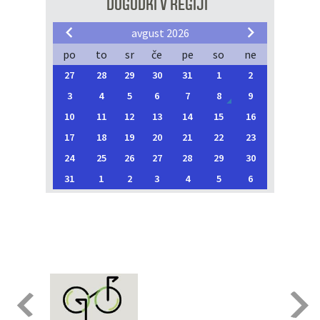
DOGODKI V REGIJI
avgust 2026
po
to
sr
če
pe
so
ne
27
28
29
30
31
1
2
3
4
5
6
7
8
9
10
11
12
13
14
15
16
17
18
19
20
21
22
23
24
25
26
27
28
29
30
31
1
2
3
4
5
6