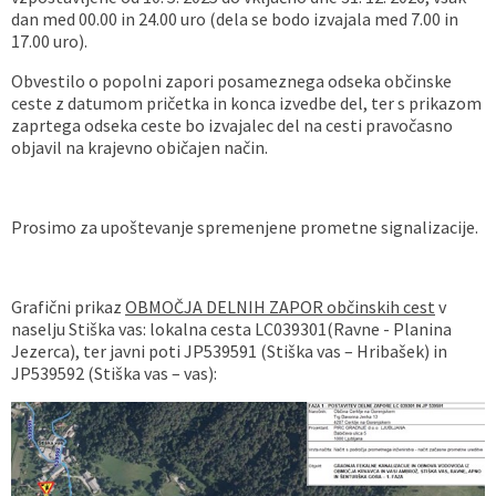
dan med 00.00 in 24.00 uro (dela se bodo izvajala med 7.00 in
17.00 uro).
Obvestilo o popolni zapori posameznega odseka občinske
ceste z datumom pričetka in konca izvedbe del, ter s prikazom
zaprtega odseka ceste bo izvajalec del na cesti pravočasno
objavil na krajevno običajen način.
Prosimo za upoštevanje spremenjene prometne signalizacije.
Grafični prikaz
OBMOČJA DELNIH ZAPOR občinskih cest
v
naselju Stiška vas: lokalna cesta LC039301(Ravne - Planina
Jezerca), ter javni poti JP539591 (Stiška vas – Hribašek) in
JP539592 (Stiška vas – vas):