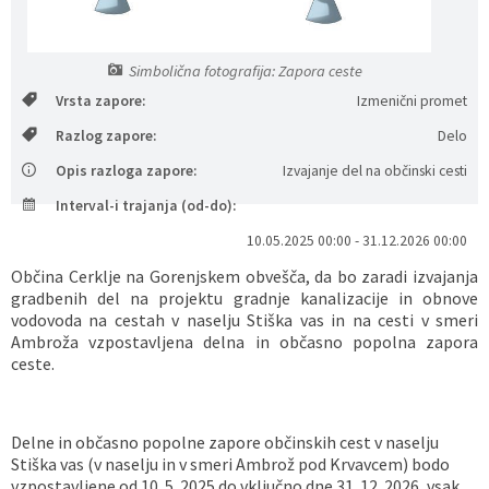
Vaške skupnosti
Načrt ravnanja s stvarnim premoženjem
Galerija slik
Dokumenti v javni obravnavi
Simbolična fotografija: Zapora ceste
Častno razsodišče
MojaObčina.si
Vrsta zapore:
Izmenični promet
Razlog zapore:
Delo
Medobčinski inšpektorat
Opis razloga zapore:
Izvajanje del na občinski cesti
Gasilstvo, zaščita in reševanje
Interval-i trajanja (od-do):
10.05.2025 00:00 - 31.12.2026 00:00
Občina Cerklje na Gorenjskem obvešča, da bo zaradi izvajanja
gradbenih del na projektu gradnje kanalizacije in obnove
vodovoda na cestah v naselju Stiška vas in na cesti v smeri
Ambroža vzpostavljena delna in občasno popolna zapora
ceste.
Delne in občasno popolne zapore občinskih cest v naselju
Stiška vas (v naselju in v smeri Ambrož pod Krvavcem) bodo
vzpostavljene od 10. 5. 2025 do vključno dne 31. 12. 2026, vsak