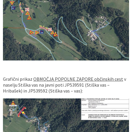
Grafični prikaz
OBMOČJA POPOLNE ZAPORE občinskih cest
v
naselju Stiška vas na javni poti JP539591 (Stiška vas –
Hribašek) in JP539592 (Stiška vas – vas):