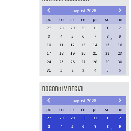
avgust 2026
po
to
sr
če
pe
so
ne
27
28
29
30
31
1
2
3
4
5
6
7
8
9
10
11
12
13
14
15
16
17
18
19
20
21
22
23
24
25
26
27
28
29
30
31
1
2
3
4
5
6
DOGODKI V REGIJI
avgust 2026
po
to
sr
če
pe
so
ne
27
28
29
30
31
1
2
3
4
5
6
7
8
9