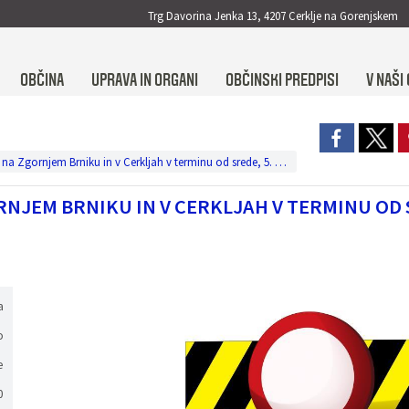
Trg Davorina Jenka 13, 4207 Cerklje na Gorenjskem
OBČINA
UPRAVA IN ORGANI
OBČINSKI PREDPISI
V NAŠI 
Popolne zapore občinskih cest na Zgornjem Brniku in v Cerkljah v terminu od srede, 5. 11. 2025 do petka, 7.11.2025.
JEM BRNIKU IN V CERKLJAH V TERMINU OD S
a
o
e
0