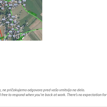
a, ne pričakujemo odgovora pred vašo vrnitvijo na delo.
el free to respond when you’re back at work. There’s no expectation fo