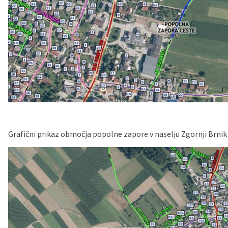
Grafični prikaz območja popolne zapore v naselju Zgornji Brni