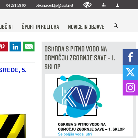
04 281 58 00
obcinacerklje@siol.net
OBČINI
ŠPORT IN KULTURA
NOVICE IN OBJAVE
OSKRBA S PITNO VODO NA
OBMOČJU ZGORNJE SAVE - 1.
SKLOP
REDE, 5.