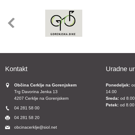
Kontakt
Uradne ur
Občina Cerklje na Gorenjskem
Ponedeljek:
o
Trg Davorina Jenka 13
14.00
4207 Cerklje na Gorenjskem
Sreda:
od 8.00
Petek:
od 8.00
04 281 58 00
04 281 58 20
obcinacerklje@siol.net