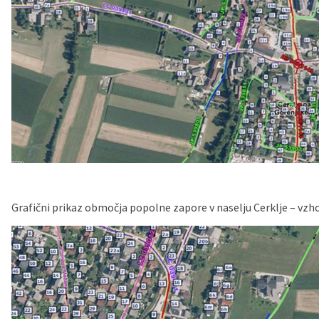
Grafični prikaz območja popolne zapore v naselju Cerklje – vz