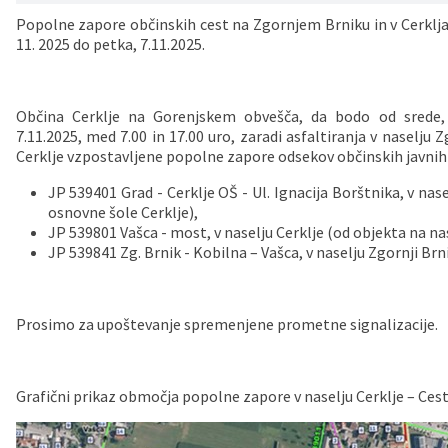
Popolne zapore občinskih cest na Zgornjem Brniku in v Cerklja
Vaške skupnosti
Načrt ravnanja s stvarnim premoženjem
Galerija slik
Dokumenti v javni obravnavi
11. 2025 do petka, 7.11.2025.
Častno razsodišče
MojaObčina.si
Občina Cerklje na Gorenjskem obvešča, da bodo od srede, 
Medobčinski inšpektorat
7.11.2025, med 7.00 in 17.00 uro, zaradi asfaltiranja v naselju Z
Cerklje vzpostavljene popolne zapore odsekov občinskih javnih p
Gasilstvo, zaščita in reševanje
JP 539401 Grad - Cerklje OŠ - Ul. Ignacija Borštnika, v nas
osnovne šole Cerklje),
JP 539801 Vašca - most, v naselju Cerklje (od objekta na n
JP 539841 Zg. Brnik - Kobilna – Vašca, v naselju Zgornji Brn
Prosimo za upoštevanje spremenjene prometne signalizacije.
Grafični prikaz območja popolne zapore v naselju Cerklje – Ce