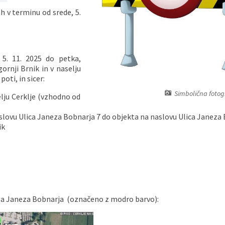
h v terminu od srede, 5.
5. 11. 2025 do petka,
gornji Brnik in v naselju
oti, in sicer:
Simbolična fotogr
elju Cerklje (vzhodno od
aslovu Ulica Janeza Bobnarja 7 do objekta na naslovu Ulica Janeza 
ik
sta Janeza Bobnarja (označeno z modro barvo):